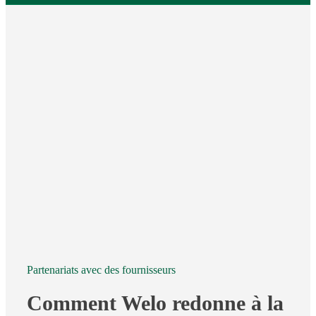
au
fa
vo
pa
Partenariats avec des fournisseurs
Comment Welo redonne à la