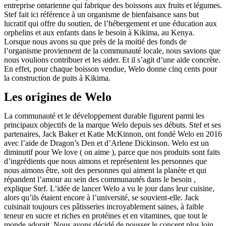
entreprise ontarienne qui fabrique des boissons aux fruits et légumes.
Stef fait ici référence à un organisme de bienfaisance sans but
lucratif qui offre du soutien, de l’hébergement et une éducation aux
orphelins et aux enfants dans le besoin à Kikima, au Kenya.
Lorsque nous avons su que près de la moitié des fonds de
l’organisme proviennent de la communauté locale, nous savions que
nous voulions contribuer et les aider.
Et il s’agit d’une aide concrète.
En effet, pour chaque boisson vendue, Welo donne cinq cents pour
la construction de puits à Kikima.
Les origines de Welo
La communauté et le développement durable figurent parmi les
principaux objectifs de la marque Welo depuis ses débuts. Stef et ses
partenaires, Jack Baker et Katie McKinnon, ont fondé Welo en 2016
avec l’aide de Dragon’s Den et d’Arlene Dickinson. Welo est un
diminutif pour
We love
(
on aime
), parce que
nos produits sont faits
d’ingrédients que nous aimons et représentent les personnes que
nous aimons être, soit des personnes qui aiment la planète et qui
répandent l’amour au sein des communautés dans le besoin
,
explique Stef. L’idée de lancer Welo a vu le jour dans leur cuisine,
alors qu’ils étaient encore à l’université, se souvient-elle.
Jack
cuisinait toujours ces pâtisseries incroyablement saines, à faible
teneur en sucre et riches en protéines et en vitamines, que tout le
monde adorait. Nous avons décidé de pousser le concept plus loin